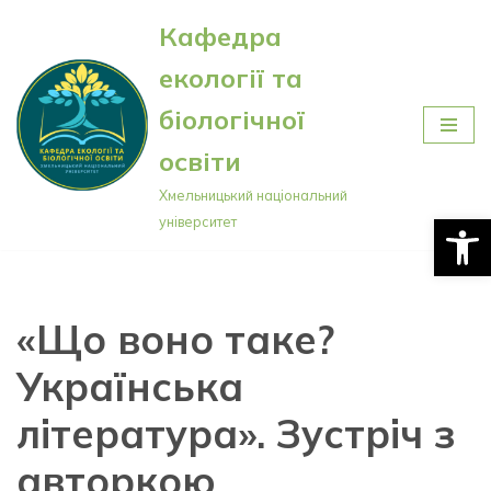
Кафедра
Перейти
екології та
до
вмісту
біологічної
освіти
Хмельницький національний
Відкри
університет
«Що воно таке?
Українська
література». Зустріч з
авторкою