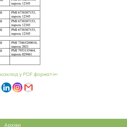
розклад у PDF форматі⇐
Архіви