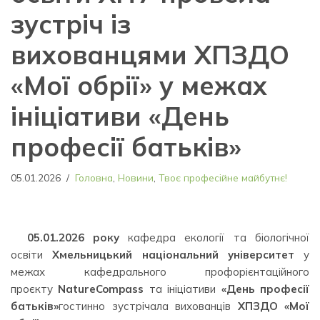
зустріч із
вихованцями ХПЗДО
«Мої обрії» у межах
ініціативи «День
професії батьків»
05.01.2026
Головна
,
Новини
,
Твоє професійне майбутнє!
05.01.2026 року
кафедра екології та біологічної
освіти
Хмельницький національний університет
у
межах кафедрального профорієнтаційного
проєкту
NatureCompass
та ініціативи
«День професії
батьків»
гостинно зустрічала вихованців
ХПЗДО «Мої