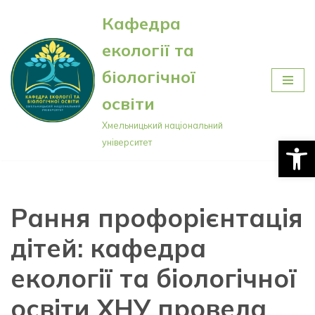
Кафедра
Перейти
екології та
до
вмісту
біологічної
освіти
Хмельницький національний
Відкри
університет
Рання профорієнтація
дітей: кафедра
екології та біологічної
освіти ХНУ провела