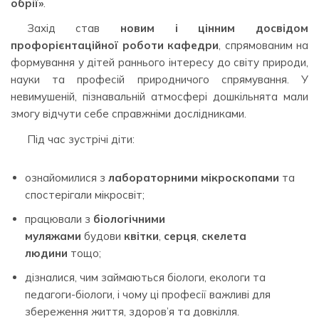
обрії»
.
Захід став
новим і цінним досвідом
профорієнтаційної роботи кафедри
, спрямованим на
формування у дітей раннього інтересу до світу природи,
науки та професій природничого спрямування. У
невимушеній, пізнавальній атмосфері дошкільнята мали
змогу відчути себе справжніми дослідниками.
Під час зустрічі діти:
ознайомилися з
лабораторними мікроскопами
та
спостерігали мікросвіт;
працювали з
біологічними
муляжами
будови
квітки
,
серця
,
скелета
людини
тощо;
дізналися, чим займаються біологи, екологи та
педагоги-біологи, і чому ці професії важливі для
збереження життя, здоров’я та довкілля.