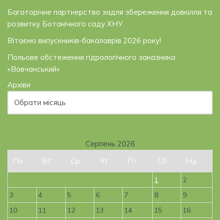
Багаторічне партнерство задля збереження довкілля та
розвитку Ботанічного саду ХНУ
Вітаємо випускників-бакалаврів 2026 року!
Польове обстеження гідрологічного заказника
«Вовчанський»
Архіви
Серпень 2026
Пн
Вт
Ср
Чт
Пт
Сб
Нд
1
2
3
4
5
6
7
8
9
10
11
12
13
14
15
16