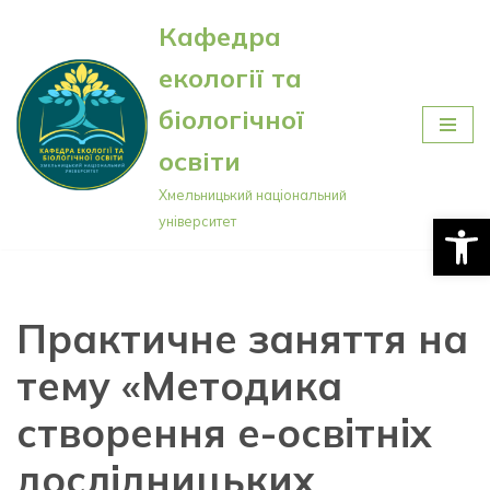
Кафедра
Перейти
екології та
до
вмісту
біологічної
освіти
Хмельницький національний
Відкри
університет
Практичне заняття на
тему «Методика
створення е-освітніх
дослідницьких