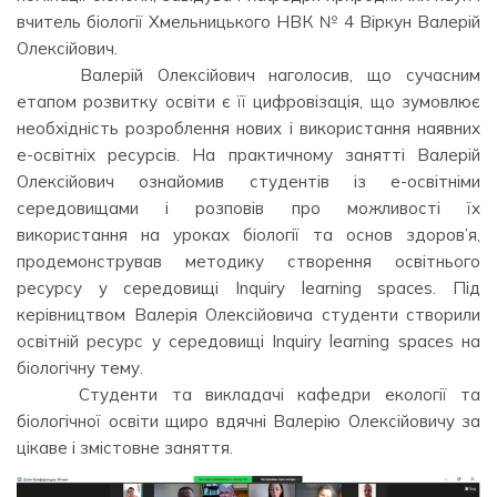
вчитель біології Хмельницького НВК № 4 Віркун Валерій
Олексійович.
⠀⠀⠀ ⠀Валерій Олексійович наголосив, що сучасним
етапом розвитку освіти є її цифровізація, що зумовлює
необхідність розроблення нових і використання наявних
е-освітніх ресурсів. На практичному занятті Валерій
Олексійович ознайомив студентів із е-освітніми
середовищами і розповів про можливості їх
використання на уроках біології та основ здоров’я,
продемонстрував методику створення освітнього
ресурсу у середовищі Inquiry learning spaces. Під
керівництвом Валерія Олексійовича студенти створили
освітній ресурс у середовищі Inquiry learning spaces на
біологічну тему.
⠀⠀⠀ ⠀Студенти та викладачі кафедри екології та
біологічної освіти щиро вдячні Валерію Олексійовичу за
цікаве і змістовне заняття.