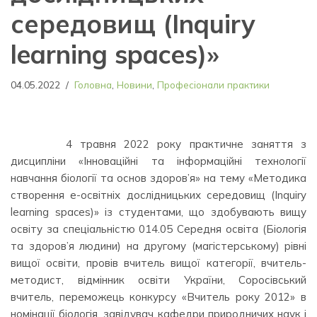
середовищ (Inquiry
learning spaces)»
04.05.2022
Головна
,
Новини
,
Професіонали практики
⠀⠀⠀ ⠀4 травня 2022 року практичне заняття з
дисципліни «Інноваційні та інформаційні технології
навчання біології та основ здоров’я» на тему «Методика
створення е-освітніх дослідницьких середовищ (Inquiry
learning spaces)» із студентами, що здобувають вищу
освіту за спеціальністю 014.05 Середня освіта (Біологія
та здоров’я людини) на другому (магістерському) рівні
вищої освіти, провів вчитель вищої категорії, вчитель-
методист, відмінник освіти України, Соросівський
вчитель, переможець конкурсу «Вчитель року 2012» в
номінації біологія, завідувач кафедри природничих наук і