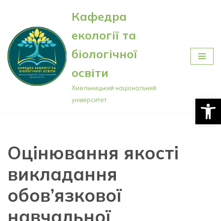
Кафедра
Перейти
екології та
до
вмісту
біологічної
освіти
Хмельницький національний
Відкри
університет
Оцінювання якості
викладання
обов’язкової
навчальної