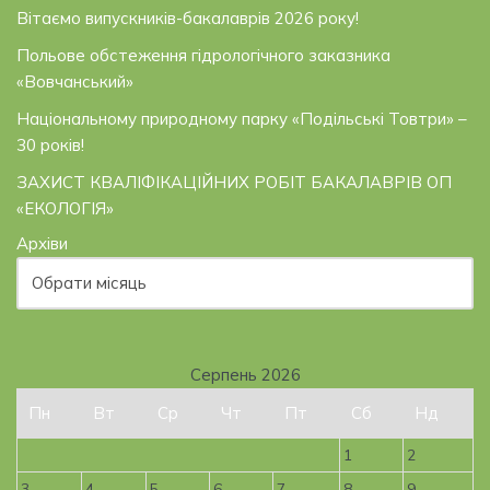
Вітаємо випускників-бакалаврів 2026 року!
Польове обстеження гідрологічного заказника
«Вовчанський»
Національному природному парку «Подільські Товтри» –
30 років!
ЗАХИСТ КВАЛІФІКАЦІЙНИХ РОБІТ БАКАЛАВРІВ ОП
«ЕКОЛОГІЯ»
Архіви
Серпень 2026
Пн
Вт
Ср
Чт
Пт
Сб
Нд
1
2
3
4
5
6
7
8
9