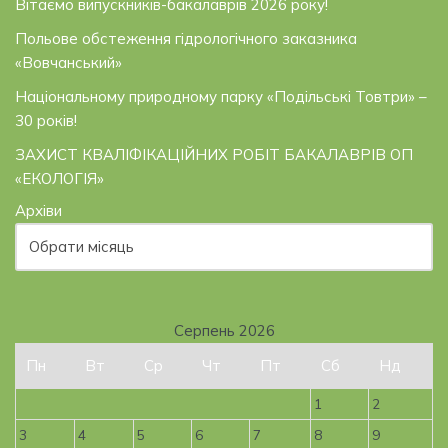
Вітаємо випускників-бакалаврів 2026 року!
Польове обстеження гідрологічного заказника
«Вовчанський»
Національному природному парку «Подільські Товтри» –
30 років!
ЗАХИСТ КВАЛІФІКАЦІЙНИХ РОБІТ БАКАЛАВРІВ ОП
«ЕКОЛОГІЯ»
Архіви
Серпень 2026
Пн
Вт
Ср
Чт
Пт
Сб
Нд
1
2
3
4
5
6
7
8
9