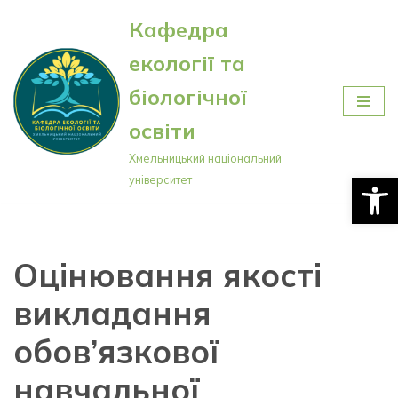
Кафедра
Перейти
екології та
до
вмісту
біологічної
освіти
Хмельницький національний
Відкри
університет
Оцінювання якості
викладання
обов’язкової
навчальної