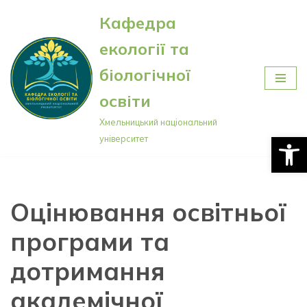
Кафедра
Перейти
екології та
до
вмісту
біологічної
освіти
Хмельницький національний
Відкри
університет
Оцінювання освітньої
програми та
дотримання
академічної