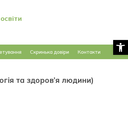
 освіти
Відкри
етування
Скринька довіри
Контакти
логія та здоров’я людини)