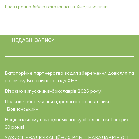
Електронна бібліотека юннатів Хмельниччини
НЕДАВНІ ЗАПИСИ
Багаторічне партнерство задля збереження довкілля та
розвитку Ботанічного саду ХНУ
Вітаємо випускників-бакалаврів 2026 року!
Польове обстеження гідрологічного заказника
«Вовчанський»
Національному природному парку «Подільські Товтри» –
30 років!
ЗАХИСТ КВАЛІФІКАЦІЙНИХ РОБІТ БАКАЛАВРІВ ОП