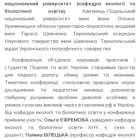
національний університет (кафедра екології та
біологічної освіти),
Кам’янець-Подільський
національний університет імені Івана Огієнка,
Кременецька обласна гуманітарно-педагогічна академія
імені Тараса Шевченка, Тернопільський осередок
Наукового товариства імені Шевченка, Тернопільський
відділ Українського географічного товариства.
Конференція об’єднала науковців, практиків і
студентів Поділля та всієї України, створивши простір
для плідного діалогу, обміну ідеями та знаннями.
Тематика конференції, сполучаючи природничі науки,
дослідження та педагогічні інновації, допомагає
глибшому розумінню проблем довкілля, особливо, в
умовах сучасних викликів через вторгнення рф в Україну.
Від кафедри екології та біологічної освіти у конференції
прийняли участь:
Ольга ЄФРЕМОВА
(завідувач кафедри
екології та біологічної освіти ХНУ, к. техн. н.,
доцент),
Галина БІЛЕЦЬКА
(професор кафедри екології