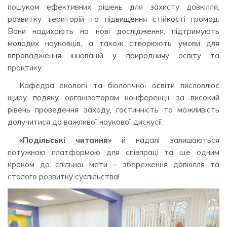
пошуком ефективних рішень для захисту довкілля,
розвитку територій та підвищення стійкості громад.
Вони надихають на нові дослідження, підтримують
молодих науковців, а також створюють умови для
впровадження інновацій у природничу освіту та
практику.
Кафедра екології та біологічної освіти висловлює
щиру подяку організаторам конференції за високий
рівень проведення заходу, гостинність та можливість
долучитися до важливої наукової дискусії.
«Подільські читання»
й надалі залишаються
потужною платформою для співпраці та ще одним
кроком до спільної мети – збереження довкілля та
сталого розвитку суспільства!