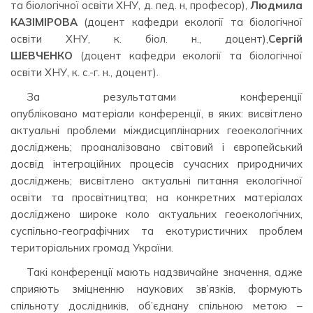
та біологічної освіти ХНУ, д. пед. н, професор),
Людмила
КАЗІМІРОВА
(доцент кафедри екології та біологічної
освіти ХНУ, к. біол. н., доцент),
Сергій
ШЕВЧЕНКО
(доцент кафедри екології та біологічної
освіти ХНУ, к. с.-г. н., доцент).
За результатами конференції
опубліковано матеріали конференції, в яких: висвітлено
актуальні проблеми міждисциплінарних геоекологічних
досліджень; проаналізовано світовий і європейський
досвід інтеграційних процесів сучасних природничих
досліджень; висвітлено актуальні питання екологічної
освіти та просвітництва; на конкретних матеріалах
досліджено широке коло актуальних геоекологічних,
суспільно-географічних та екотуристичних проблем
територіальних громад України.
Такі конференції мають надзвичайне значення, адже
сприяють зміцненню наукових зв’язків, формують
спільноту дослідників, об’єднану спільною метою –