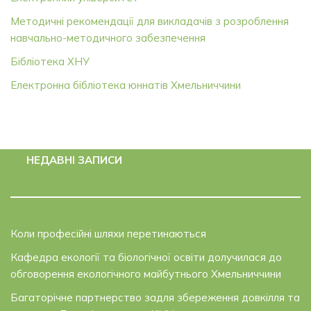
Методичні рекомендації для викладачів з розроблення
навчально-методичного забезпечення
Бібліотека ХНУ
Електронна бібліотека юннатів Хмельниччини
НЕДАВНІ ЗАПИСИ
Коли професійні шляхи перетинаються
Кафедра екології та біологічної освіти долучилася до
обговорення екологічного майбутнього Хмельниччини
Багаторічне партнерство задля збереження довкілля та