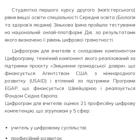
Студентка першого курсу другого (магістерського)
рівня вищої освіти спеціальності Середня освіта (Біологія
та здоров’я людини) Зінькова Ірина пройшла тестування
на національній онлай-платформі Дія, за результатами
якого визначено її рівень цифрової грамотності.
Цифрограм для вчителів є складовим компонентом
Цифрограму, технічний компонент якого реалізований за
підтримки проєкту «Зміцнення громадської довіри», що
фінансується Агентством США з міжнародного
розвитку (USAID) і втілений за підтримки Програми
EGAP, що фінансується Швейцарією і реалізується
Фондом Східна Європа.
Цифрограм для вчителів оцінює 21 професійну цифрову
компетенцію, що згруповані у 5 сфер:
учитель‌ ‌у‌ ‌цифровому‌ ‌суспільстві‌;
професійний розвиток;