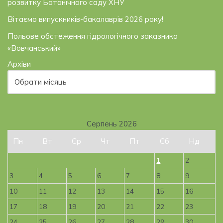
розвитку Ботанічного саду ХНУ
Вітаємо випускників-бакалаврів 2026 року!
Польове обстеження гідрологічного заказника
«Вовчанський»
Архіви
Серпень 2026
Пн
Вт
Ср
Чт
Пт
Сб
Нд
1
2
3
4
5
6
7
8
9
10
11
12
13
14
15
16
17
18
19
20
21
22
23
24
25
26
27
28
29
30