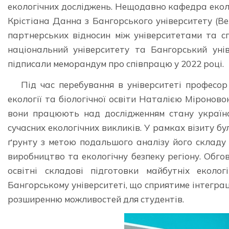
екологічних досліджень. Нещодавно кафедра еколог
Крістіана Данна з Бангорського університету (В
партнерських відносин між університетами та с
національний університету та Бангорський унів
підписали меморандум про співпрацю у 2022 році.
Під час перебування в університеті професор
екології та біологічної освіти Наталією Міроно
вони працюють над дослідженням стану українс
сучасних екологічних викликів. У рамках візиту бу
ґрунту з метою подальшого аналізу його складу 
виробництво та екологічну безпеку регіону. Обг
освітні складові підготовки майбутніх еколо
Бангорському університеті, що сприятиме інтеграц
розширенню можливостей для студентів.