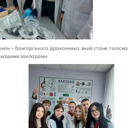
нок – бангорського дракончика, який стане талісм
ж нашими закладами.