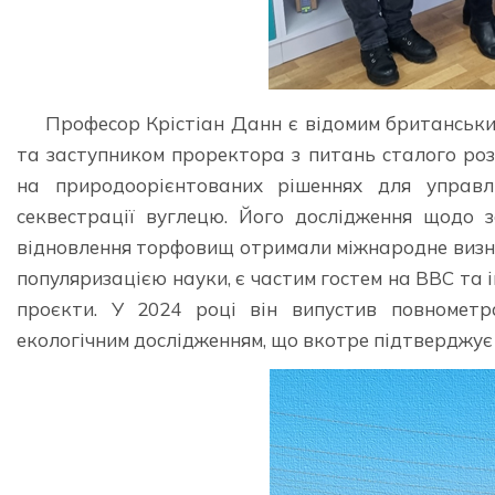
Професор Крістіан Данн є відомим британськи
та заступником проректора з питань сталого розв
на природоорієнтованих рішеннях для управл
секвестрації вуглецю. Його дослідження щодо 
відновлення торфовищ отримали міжнародне визнан
популяризацією науки, є частим гостем на BBC та 
проєкти. У 2024 році він випустив повномет
екологічним дослідженням, що вкотре підтверджує 