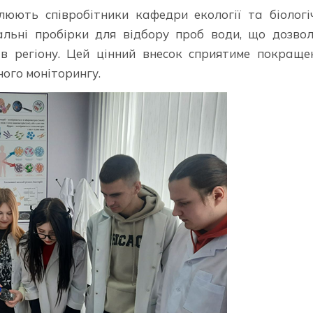
юють співробітники кафедри екології та біологі
альні пробірки для відбору проб води, що дозво
ів регіону. Цей цінний внесок сприятиме покращ
ного моніторингу.