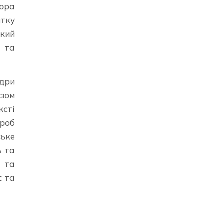
сора
итку
ький
я та
едри
азом
ксті
проб
ське
ь та
і та
с та