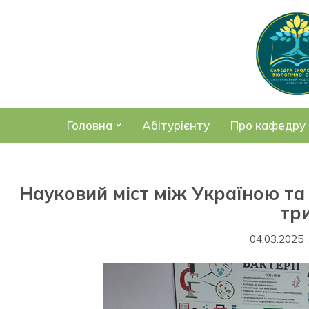
Перейти
до
вмісту
Головна
Абітурієнту
Про кафедру
Науковий міст між Україною та
тр
04.03.2025