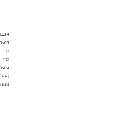
іддя
ться
 та
я та
ться
ічні
ний