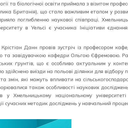
ії та біологічної освіти приймала з візитом профе
елика Британія), що стало важливим етапом у розв
прияло поглибленню наукової співпраці. Хмельниц
ерситету в Уельсі є учасника Ініціативи єднанн
 Крістіан Данн провів зустріч із професором каф
вою та завідувачкою кафедри Ольгою Єфремовою. Р
ьких ґрунтів, що є особливо актуальним у конте
ло здійснено виїзди на польові ділянки для відбору 
та змін, які можуть впливати на сільськогосподар
оворювалися також особливості наукових досліджен
гів у Хмельницькому національному університет
ії сучасних методик досліджень у навчальний проце