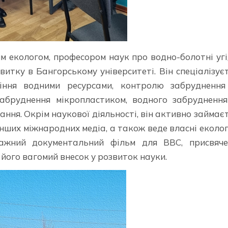
м екологом, професором наук про водно-болотні уг
итку в Бангорському університеті. Він спеціалізує
іння водними ресурсами, контролю забруднення
забруднення мікропластиком, водного забрудненн
ня. Окрім наукової діяльності, він активно займає
інших міжнародних медіа, а також веде власні еколог
ражний документальний фільм для BBC, присвяче
його вагомий внесок у розвиток науки.