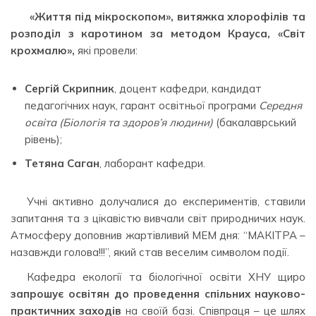
«Життя під мікроскопом», витяжка хлорофілів та
розподіл з каротином за методом Крауса, «Світ
крохмалю»,
які провели:
Сергій Скрипник
, доцент кафедри, кандидат
педагогічних наук, гарант освітньої програми
Середня
освіта (Біологія та здоров’я людини)
(бакалаврський
рівень);
Тетяна Саган
, лаборант кафедри.
Учні активно долучалися до експериментів, ставили
запитання та з цікавістю вивчали світ природничих наук.
Атмосферу доповнив жартівливий МЕМ дня: “МАКІТРА –
назавжди голова!!!”, який став веселим символом події.
Кафедра екології та біологічної освіти ХНУ щиро
запрошує освітян до проведення спільних науково-
практичних заходів
на своїй базі. Співпраця – це шлях