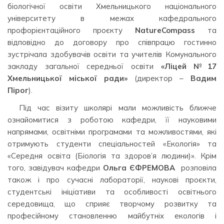
біологічної освіти Хмельницького національного
університету в межах кафедрального
профорієнтаційного проєкту
NatureCompass
та
відповідно до договору про співпрацю гостинно
зустрічала здобувачів освіти та учителів Комунального
закладу загальної середньої освіти
«Ліцей №17
Хмельницької міської ради»
(директор –
Вадим
Пірог
).
Під час візиту школярі мали можливість ближче
ознайомитися з роботою кафедри, її науковими
напрямами, освітніми програмами та можливостями, які
отримують студенти спеціальностей «Екологія» та
«Середня освіта (Біологія та здоров’я людини)». Крім
того, завідувач кафедри
Ольга ЄФРЕМОВА
розповіла
також і про сучасні лабораторії, наукові проєкти,
студентські ініціативи та особливості освітнього
середовища, що сприяє творчому розвитку та
професійному становленню майбутніх екологів і