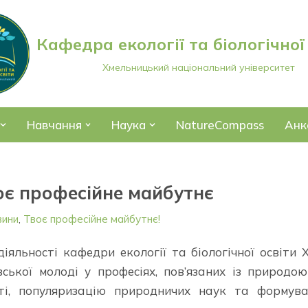
Кафедра екології та біологічної
Хмельницький національний університет
Навчання
Наука
NatureCompass
Анк
оє професійне майбутнє
вини
,
Твоє професійне майбутнє!
яльності кафедри екології та біологічної освіти 
ської молоді у професіях, пов’язаних із природо
ості, популяризацію природничих наук та формув