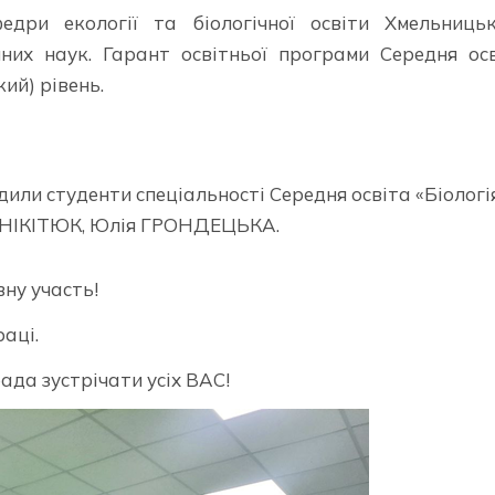
ри екології та біологічної освіти Хмельницьк
чних наук. Гарант освітньої програми Середня ос
ий) рівень.
дили студенти спеціальності Середня освіта «Біологі
а НІКІТЮК, Юлія ГРОНДЕЦЬКА.
ну участь!
аці.
ада зустрічати усіх ВАС!