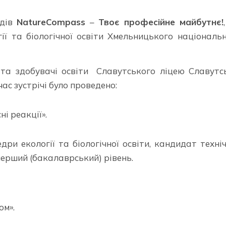
одів
NatureCompass
–
Твоє професійне майбутнє!
ї та біологічної освіти Хмельницького національ
 та здобувачі освіти Славутського ліцею Славутс
ас зустрічі було проведено:
і реакції».
 екології та біологічної освіти, кандидат техні
перший (бакалаврський) рівень.
ом».