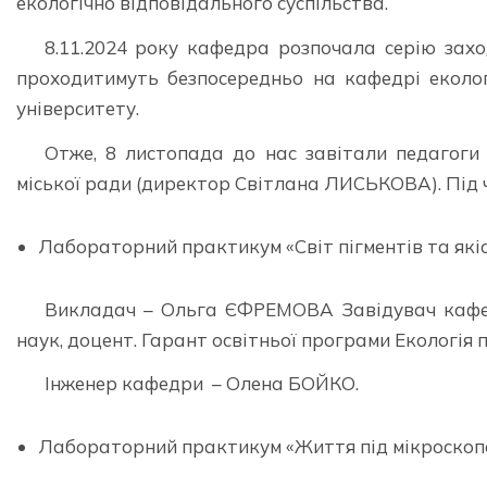
екологічно відповідального суспільства.
8.11.2024 року кафедра розпочала серію зах
проходитимуть безпосередньо на кафедрі екологі
університету.
Отже, 8 листопада до нас завітали педагоги
міської ради (директор Світлана ЛИСЬКОВА). Під ч
Лабораторний практикум «Світ пігментів та якісн
Викладач – Ольга ЄФРЕМОВА Завідувач кафедри
наук, доцент. Гарант освітньої програми Екологія 
Інженер кафедри – Олена БОЙКО.
Лабораторний практикум «Життя під мікроскоп