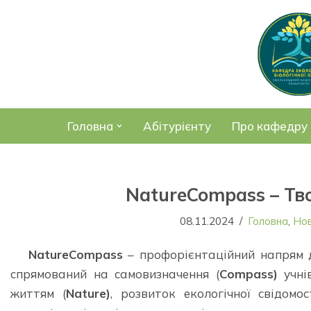
Перейти
до
вмісту
Головна
Абітурієнту
Про кафедру
NatureCompass – Тв
08.11.2024
Головна
,
Но
NatureCompass
– профорієнтаційний напрям ді
спрямований на самовизначення (
Compass)
учнів
життям (
Nature)
, розвиток екологічної свідом