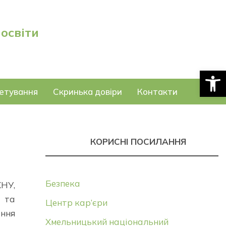
 освіти
Відкри
етування
Скринька довіри
Контакти
КОРИСНІ ПОСИЛАННЯ
Безпека
ХНУ,
ю та
Центр кар’єри
ання
Хмельницький національний