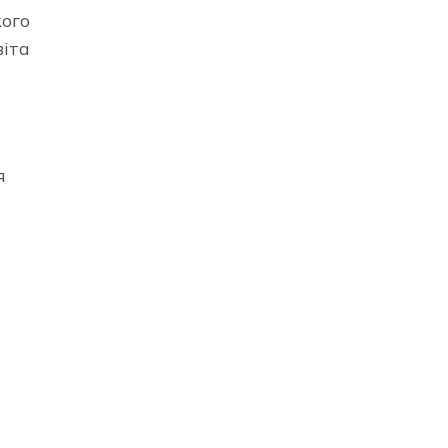
ого
віта
я