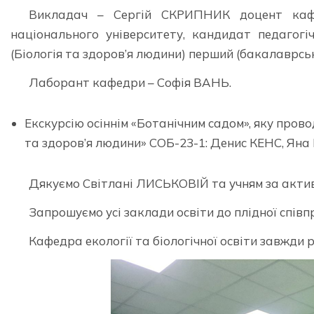
Викладач – Сергій СКРИПНИК доцент кафед
національного університету, кандидат педагогі
(Біологія та здоров’я людини) перший (бакалаврськ
Лаборант кафедри – Софія ВАНЬ.
Екскурсію осіннім «Ботанічним садом», яку прово
та здоров’я людини» СОБ-23-1: Денис КЕНС, Ян
Дякуємо Світлані ЛИСЬКОВІЙ та учням за актив
Запрошуємо усі заклади освіти до плідної співпр
Кафедра екології та біологічної освіти завжди р