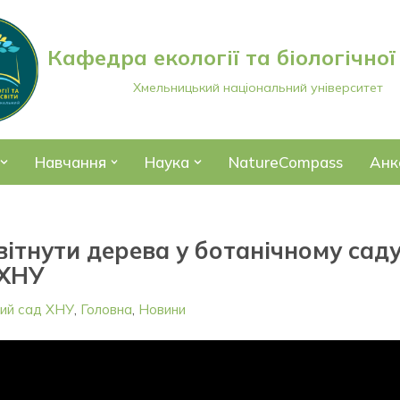
Кафедра екології та біологічної
Хмельницький національний університет
Навчання
Наука
NatureCompass
Анк
вітнути дерева у ботанічному сад
ХНУ
ний сад ХНУ
,
Головна
,
Новини