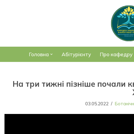
Перейти
до
вмісту
Головна
Абітурієнту
Про кафедру
На три тижні пізніше почали к
03.05.2022
Ботаніч