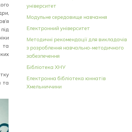
кого
університет
дри,
Модульне середовище навчання
ов’я
Електронний університет
 під
ніки
Методичні рекомендації для викладачів
и та
з розроблення навчально-методичного
яких
забезпечення
Бібліотека ХНУ
тку
Електронна бібліотека юннатів
я та
Хмельниччини