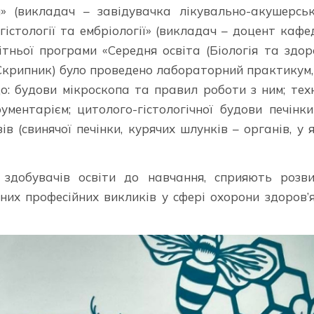
» (викладач – завідувачка лікувально-акушерсь
гістології та ембріології» (викладач – доцент кафе
тньої програми «Середня освіта (Біологія та здор
Скрипник) було проведено лабораторний практикум,
о: будови мікроскопа та правил роботи з ним; тех
ментарієм; цитолого-гістологічної будови печінк
ів (свинячої печінки, курячих шлунків – органів, у 
здобувачів освіти до навчання, сприяють розви
них професійних викликів у сфері охорони здоров’