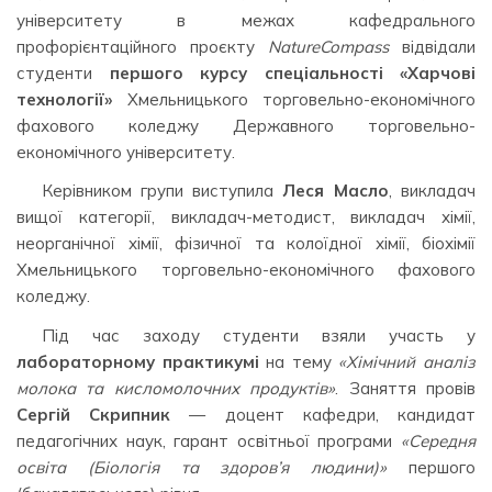
університету в межах кафедрального
профорієнтаційного проєкту
NatureCompass
відвідали
студенти
першого курсу спеціальності «Харчові
технології»
Хмельницького торговельно-економічного
фахового коледжу Державного торговельно-
економічного університету.
Керівником групи виступила
Леся Масло
, викладач
вищої категорії, викладач-методист, викладач хімії,
неорганічної хімії, фізичної та колоїдної хімії, біохімії
Хмельницького торговельно-економічного фахового
коледжу.
Під час заходу студенти взяли участь у
лабораторному практикумі
на тему
«Хімічний аналіз
молока та кисломолочних продуктів»
. Заняття провів
Сергій Скрипник
— доцент кафедри, кандидат
педагогічних наук, гарант освітньої програми
«Середня
освіта (Біологія та здоров’я людини)»
першого