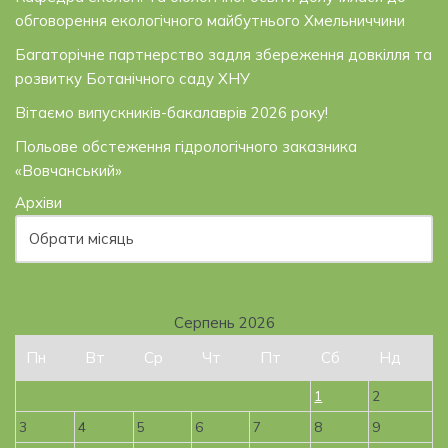
обговорення екологічного майбутнього Хмельниччини
Багаторічне партнерство задля збереження довкілля та
розвитку Ботанічного саду ХНУ
Вітаємо випускників-бакалаврів 2026 року!
Польове обстеження гідрологічного заказника
«Вовчанський»
Архіви
Серпень 2026
Пн
Вт
Ср
Чт
Пт
Сб
Нд
1
2
3
4
5
6
7
8
9