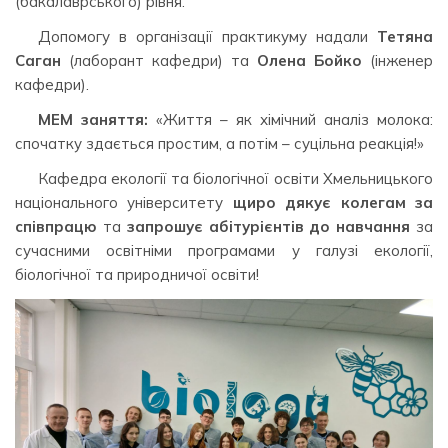
(бакалаврського) рівня.
Допомогу в організації практикуму надали
Тетяна
Саган
(лаборант кафедри) та
Олена Бойко
(інженер
кафедри).
МЕМ заняття:
«Життя – як хімічний аналіз молока:
спочатку здається простим, а потім – суцільна реакція!»
Кафедра екології та біологічної освіти Хмельницького
національного університету
щиро дякує колегам за
співпрацю
та
запрошує абітурієнтів до навчання
за
сучасними освітніми програмами у галузі екології,
біологічної та природничої освіти!