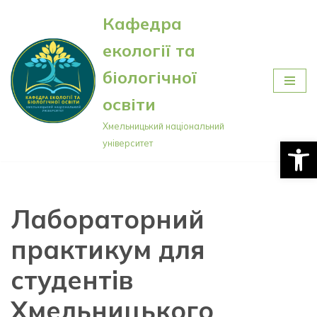
Кафедра
Перейти
екології та
до
вмісту
біологічної
освіти
Хмельницький національний
Відкри
університет
Лабораторний
практикум для
студентів
Хмельницького