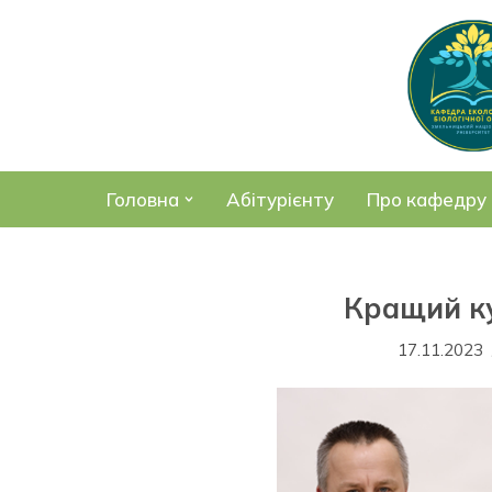
Перейти
до
вмісту
Головна
Абітурієнту
Про кафедру
Кращий ку
17.11.2023