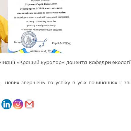
мінації «Кращий куратор», доцента кафедри екологі
 нових звершень та успіху в усіх починаннях і, зві