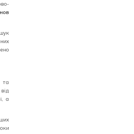
ово-
снов
ошук
чних
нено
 та
 від
і, а
ьших
роки