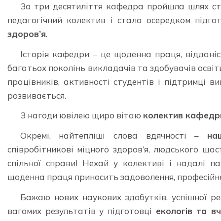
За три десятиліття кафедра пройшла шлях ст
педагогічний колектив і стала осередком підг
здоров’я
.
Історія кафедри – це щоденна праця, відданіс
багатьох поколінь викладачів та здобувачів освіт
працівників, активності студентів і підтримці в
розвивається.
З нагоди ювілею щиро вітаю
колектив кафедри
Окремі, найтепліші слова вдячності –
на
співробітникові міцного здоров’я, людського щас
спільної справи! Нехай у колективі і надалі п
щоденна праця приносить задоволення, професійне
Бажаю нових наукових здобутків, успішної реа
вагомих результатів у підготовці
екологів та вч