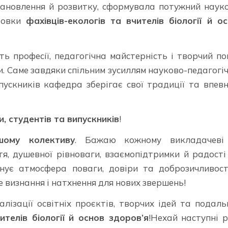
ановлення й розвитку, сформувала потужний наук
отовки
фахівців-екологів та вчителів біології й о
ть професії, педагогічна майстерність і творчий п
и. Саме завдяки спільним зусиллям науково-педагогі
ипускників кафедра зберігає свої традиції та впев
, студентів та випускників
!
шому колективу
. Бажаю кожному викладачеві
тя, душевної рівноваги, взаємопідтримки й радості
анує атмосфера поваги, довіри та доброзичливост
 визнання і натхнення для нових звершень!
лізації освітніх проєктів, творчих ідей та подал
ителів біології й основ здоров’я
!Нехай наступні 