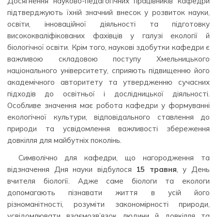
Досягнення науково-педагогічних працівників кафедри
підтверджують їхній значний внесок у розвиток науки,
освіти, інноваційної діяльності та підготовку
висококваліфікованих фахівців у галузі екології й
біологічної освіти. Крім того, наукові здобутки кафедри є
важливою складовою поступу Хмельницького
національного університету, сприяють підвищенню його
академічного авторитету та утвердженню сучасних
підходів до освітньої і дослідницької діяльності.
Особливе значення має робота кафедри у формуванні
екологічної культури, відповідального ставлення до
природи та усвідомлення важливості збереження
довкілля для майбутніх поколінь.
Символічно для кафедри, що нагородження та
відзначення Дня науки відбулося
15 травня
, у День
вчителя біології. Адже саме біологи та екологи
допомагають пізнавати життя в усій його
різноманітності, розуміти закономірності природи,
усвідомлювати взаємозв’язок людини й довкілля та