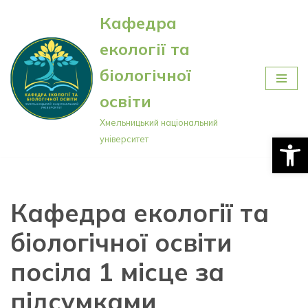
Кафедра
Перейти
екології та
до
вмісту
біологічної
освіти
Хмельницький національний
Відкри
університет
Кафедра екології та
біологічної освіти
посіла 1 місце за
підсумками