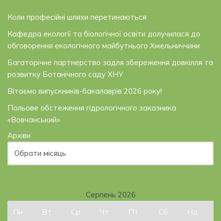
Коли професійні шляхи перетинаються
Кафедра екології та біологічної освіти долучилася до
обговорення екологічного майбутнього Хмельниччини
Багаторічне партнерство задля збереження довкілля та
розвитку Ботанічного саду ХНУ
Вітаємо випускників-бакалаврів 2026 року!
Польове обстеження гідрологічного заказника
«Вовчанський»
Архіви
Серпень 2026
Пн
Вт
Ср
Чт
Пт
Сб
Нд