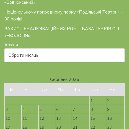
«Вовчанський»
Національному природному парку «Подільські Товтри» –
30 років!
ЗАХИСТ КВАЛІФІКАЦІЙНИХ РОБІТ БАКАЛАВРІВ ОП
«ЕКОЛОГІЯ»
Архіви
Серпень 2026
Пн
Вт
Ср
Чт
Пт
Сб
Нд
1
2
3
4
5
6
7
8
9
10
11
12
13
14
15
16
17
18
19
20
21
22
23