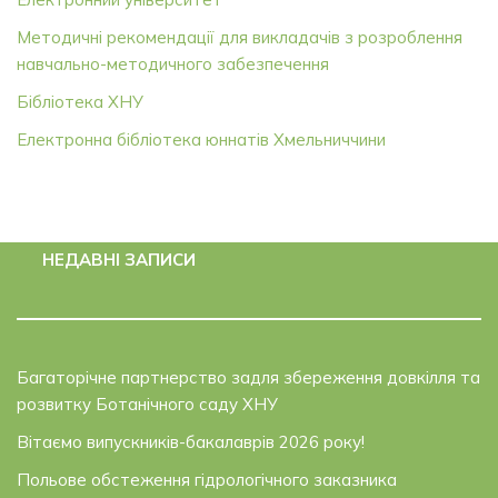
Методичні рекомендації для викладачів з розроблення
навчально-методичного забезпечення
Бібліотека ХНУ
Електронна бібліотека юннатів Хмельниччини
НЕДАВНІ ЗАПИСИ
Багаторічне партнерство задля збереження довкілля та
розвитку Ботанічного саду ХНУ
Вітаємо випускників-бакалаврів 2026 року!
Польове обстеження гідрологічного заказника