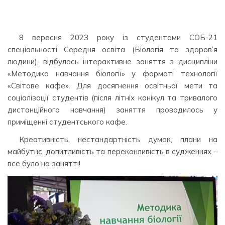
8 вересня 2023 року із студентами СОБ-21
спеціальності Середня освіта (Біологія та здоров’я
людини), відбулось інтерактивне заняття з дисципліни
«Методика навчання біології» у форматі технології
«Світове кафе». Для досягнення освітньої мети та
соціалізації студентів (після літніх канікул та тривалого
дистанційного навчання) заняття проводилось у
приміщенні студентського кафе.
Креативність, нестандартність думок, плани на
майбутнє, допитливість та переконливість в судженнях –
все було на занятті!