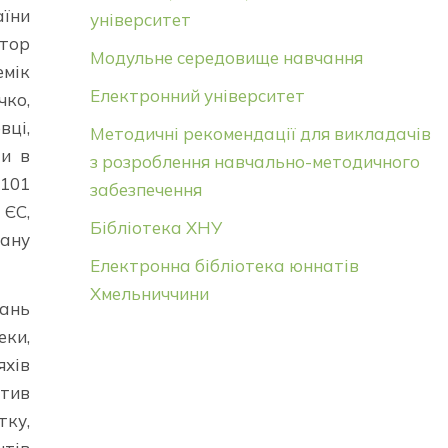
їни
університет
ктор
Модульне середовище навчання
емік
Електронний університет
чко,
вці,
Методичні рекомендації для викладачів
ти в
з розроблення навчально-методичного
 101
забезпечення
 ЄС,
Бібліотека ХНУ
тану
Електронна бібліотека юннатів
Хмельниччини
тань
еки,
яхів
ктив
тку,