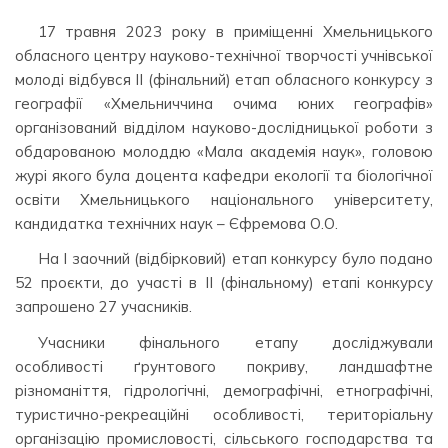
17 травня 2023 року в приміщенні Хмельницького
обласного центру науково-технічної творчості учнівської
молоді відбувся ІІ (фінальний) етап обласного конкурсу з
географії «Хмельниччина очима юних географів»
організований відділом науково-дослідницької роботи з
обдарованою молоддю «Мала академія наук», головою
журі якого була доцента кафедри екології та біологічної
освіти Хмельницького національного університету,
кандидатка технічних наук – Єфремова О.О.
На І заочний (відбірковий) етап конкурсу було подано
52 проєкти, до участі в ІІ (фінальному) етапі конкурсу
запрошено 27 учасників.
Учасники фінального етапу досліджували
особливості ґрунтового покриву, ландшафтне
різноманіття, гідрологічні, демографічні, етнографічні,
туристично-рекреаційні особливості, територіальну
організацію промисловості, сільського господарства та