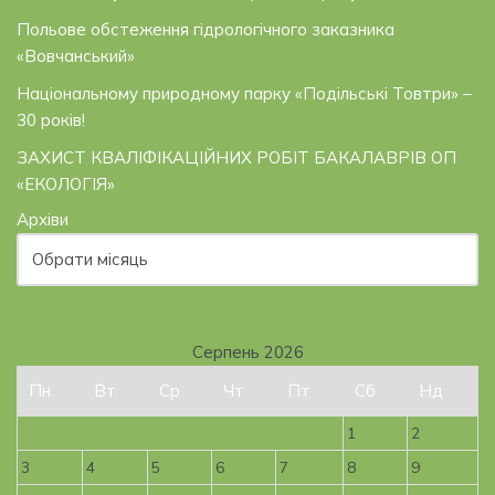
Польове обстеження гідрологічного заказника
«Вовчанський»
Національному природному парку «Подільські Товтри» –
30 років!
ЗАХИСТ КВАЛІФІКАЦІЙНИХ РОБІТ БАКАЛАВРІВ ОП
«ЕКОЛОГІЯ»
Архіви
Серпень 2026
Пн
Вт
Ср
Чт
Пт
Сб
Нд
1
2
3
4
5
6
7
8
9