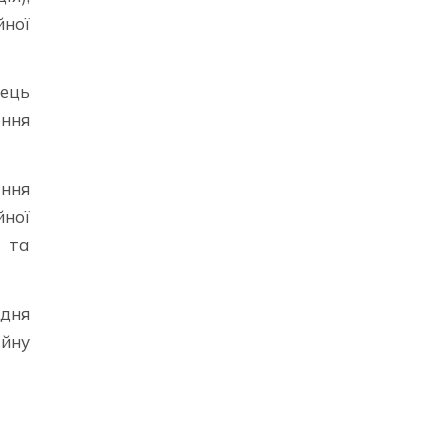
йної
вець
ення
ання
ної
у та
едня
ійну