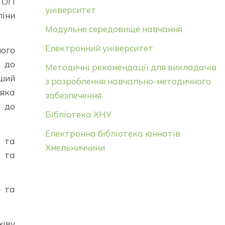
а ОП
університет
ліни
Модульне середовище навчання
Електронний університет
ного
 до
Методичні рекомендації для викладачів
іший
з розроблення навчально-методичного
 яка
забезпечення
а до
Бібліотека ХНУ
Електронна бібліотека юннатів
д та
Хмельниччини
д та
я та
хіву