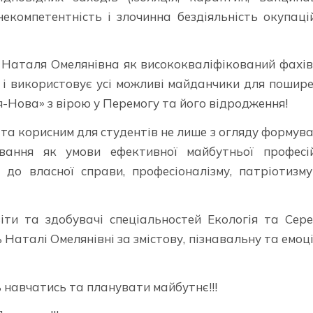
некомпетентність і злочинна бездіяльність окупаці
 Наталя Омелянівна як висококваліфікований фахі
 і використовує усі можливі майданчики для пошир
я-Нова» з вірою у Перемогу та його відродження!
та корисним для студентів не лише з огляду формув
вання як умови ефективної майбутньої професій
до власної справи, професіоналізму, патріотизм
віти та здобувачі спеціальностей Екологія та Сер
 Наталі Омелянівні за змістову, пізнавальну та емоц
 навчатись та планувати майбутнє!!!