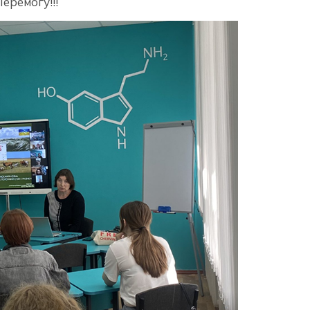
еремогу!!!