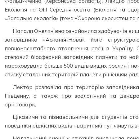
Фальц-Фейна (Херсонська область). Лекцію прос
Екологія та ОП Середня освіта (Біологія та здо
«Загальна екологія» (тема «Охорона екосистем та 
Наталя Омелянівна ознайомила здобувачів вищої
заповідника «Асканія-Нова», його структур
повномасштабного вторгнення росії в Україну. 
степовий біосферний заповідник планети та най
нараховувала більше 500 видів вищих рослин і пон
списку еталонних територій планети рішенням ра
Лектор розповіла про територію заповідника,
Південну, а також про зоологічний та дендро
орнітопарк.
Цікавими та пізнавальними для студентів ста
поведінки рідкісних видів тварин, які тут живуть 
Надзвичайні емоції у слухачів викликала демо