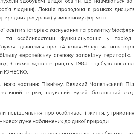
лухали здобувачі вищої освіти, що навчаються з
ров’я людини). Лекція проведена в рамках дисцип
природних ресурсів») у змішаному форматі.
 освіти з історією заснування та розвитку біосфер
ою та особливостями функціонування у період
Слухачі дізналися про «Асканія-Нову» як найстар
більшу європейську степову заповідну територію,
ад 3 тисячі видів тварин, а у 1984 році була внесен
ди ЮНЕСКО.
 його частини: Північну, Великий Чапельський Пі
логічний парки, науковий музей, ботанічний са
ли повідомлення про особливості життя, утриманн
в умовах дуже наближених до дикої природи.
нстрація фото та відеоматеріалів з особистого ар