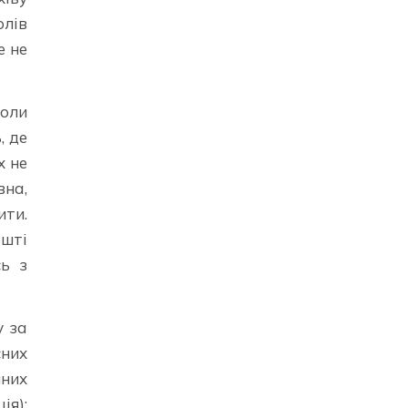
олів
е не
коли
, де
х не
вна,
ити.
шті
ь з
у за
сних
йних
ія);