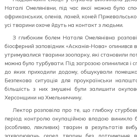
Наталі Омелянівни, під час якої можна було спо
африканських, оленів, ланей, коней Пржевальськог
усі тварини охоче йдуть на контакт з людьми.
З глибоким болем Наталя Омелянівна розпов
біосферний заповідник «Асканія-Нова» опинився в 
утримувалися тварини зоопарку, які становили пот
можна було турбувати. Під загрозою опинилися і с
до яких приходили додому, обшукували помешкан
Безпекова ситуація для проукраїнськи налашт
більшість з них змушені були залишити окупо
Херсонщини на Хмельниччину.
Лектор розповіла про те, що глибоку стурбова
період контролю окупаційною владою виникло ба
(особливо, лякливих) тварин в результатів вибу
захворювань серед тварин без дотримання відп