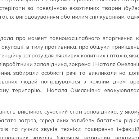
стерігати за поведінкою екзотичних тварин (буйв
о), їх вигодовуванням або милим спілкуванням, адж
ідала про момент повномасштабного вторгнення, 
окупації, в тилу противника, про обшуки приміщень
енційну загрозу для лякливих копитних і птахів, яки
півробітники заповідника, зокрема і Наталя Омеляні
ня, забирали особисті речі та викликали на доп
ованих людей погіршувалася з кожним днем, вре
вану територію… Наталя Омелянівна евакуювалас
ність викликає сучасний стан заповідника, у яком
гато загроз, серед яких загибель багатьох рідкі
хів та гучних звуків техніки; поширення інфекці
овідних заходів (ізоляція, карантин, вакцинац