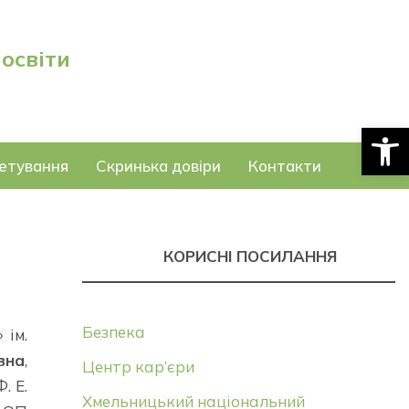
 освіти
Відкри
етування
Скринька довіри
Контакти
КОРИСНІ ПОСИЛАННЯ
Безпека
 ім.
вна
,
Центр кар’єри
. Е.
Хмельницький національний