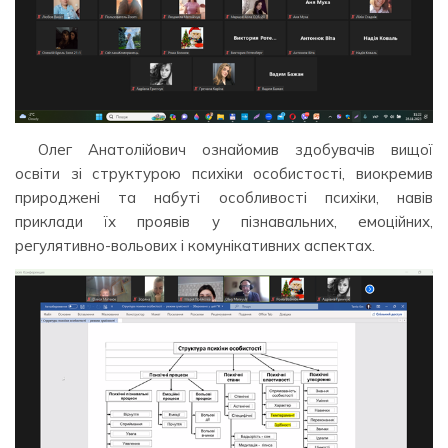
Олег Анатолійович ознайомив здобувачів вищої
освіти зі структурою психіки особистості, виокремив
природжені та набуті особливості психіки, навів
приклади їх проявів у пізнавальних, емоційних,
регулятивно-вольових і комунікативних аспектах.