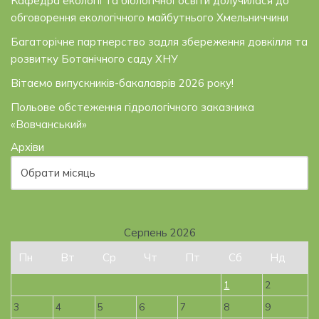
Кафедра екології та біологічної освіти долучилася до
обговорення екологічного майбутнього Хмельниччини
Багаторічне партнерство задля збереження довкілля та
розвитку Ботанічного саду ХНУ
Вітаємо випускників-бакалаврів 2026 року!
Польове обстеження гідрологічного заказника
«Вовчанський»
Архіви
Серпень 2026
Пн
Вт
Ср
Чт
Пт
Сб
Нд
1
2
3
4
5
6
7
8
9