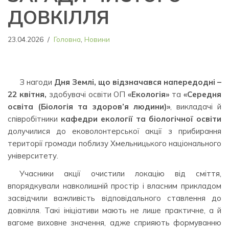
ДОВКІЛЛЯ
23.04.2026
Головна
,
Новини
З нагоди
Дня Землі
, що відзначався напередодні –
22 квітня
,
здобувачі освіти ОП
«Екологія»
та
«Середня
освіта (Біологія та здоров’я людини)»
, викладачі й
співробітники
кафедри екології та біологічної освіти
долучилися до ековолонтерської акції з прибирання
території громади поблизу Хмельницького національного
університету.
Учасники акції очистили локацію від сміття,
впорядкували навколишній простір і власним прикладом
засвідчили важливість відповідального ставлення до
довкілля. Такі ініціативи мають не лише практичне, а й
вагоме виховне значення, адже сприяють формуванню