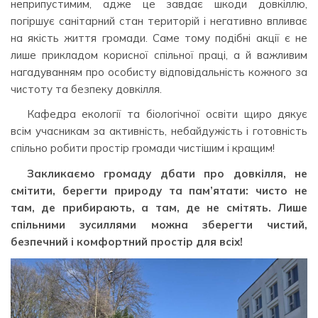
неприпустимим, адже це завдає шкоди довкіллю,
погіршує санітарний стан територій і негативно впливає
на якість життя громади. Саме тому подібні акції є не
лише прикладом корисної спільної праці, а й важливим
нагадуванням про особисту відповідальність кожного за
чистоту та безпеку довкілля.
Кафедра екології та біологічної освіти щиро дякує
всім учасникам за активність, небайдужість і готовність
спільно робити простір громади чистішим і кращим!
Закликаємо громаду дбати про довкілля, не
смітити, берегти природу та пам’ятати: чисто не
там, де прибирають, а там, де не смітять. Лише
спільними зусиллями можна зберегти чистий,
безпечний і комфортний простір для всіх!