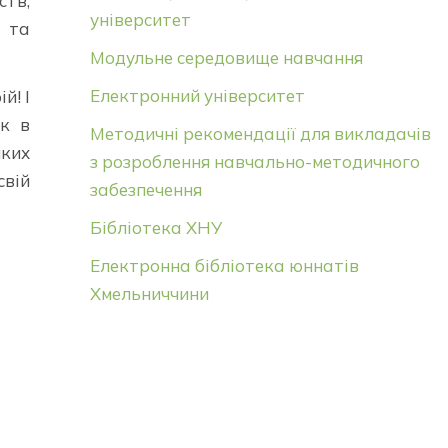
ств,
університет
и та
Модульне середовище навчання
Електронний університет
й! І
ік в
Методичні рекомендації для викладачів
яких
з розроблення навчально-методичного
свій
забезпечення
Бібліотека ХНУ
Електронна бібліотека юннатів
Хмельниччини