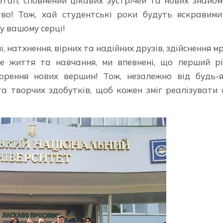
тап, сповнений цікавих зустрічей та нових знайом
тво! Тож, хай студентські роки будуть яскравим
 у вашому серці!
, натхнення, вірних та надійних друзів, здійснення мрі
не життя та навчання, ми впевнені, що перший р
орення нових вершин! Тож, незалежно від будь-
та творчих здобутків, щоб кожен зміг реалізувати 