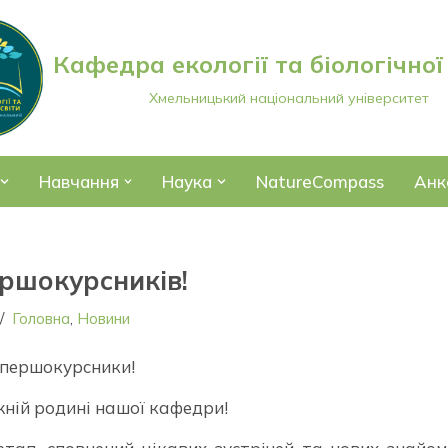
Кафедра екології та біологічної
Хмельницький національний університет
Навчання
Наука
NatureCompass
Анк
ершокурсників!
Головна
,
Новини
 першокурсники!
жній родині нашої кафедри!