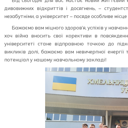
Від сьогодні для вас настає новий життєвий е
дивовижних відкриттів і досягнень, – студентс
незабутніми, а університет – посяде особливе місце
Бажаємо вам міцного здоров’я, успіхів у навчанні
хоч війна вносить свої корективи в повсякден
університеті стане відправною точкою до підк
викликів долі, бажаємо вам невичерпної енергії 
потенціал у нашому навчальному закладі!