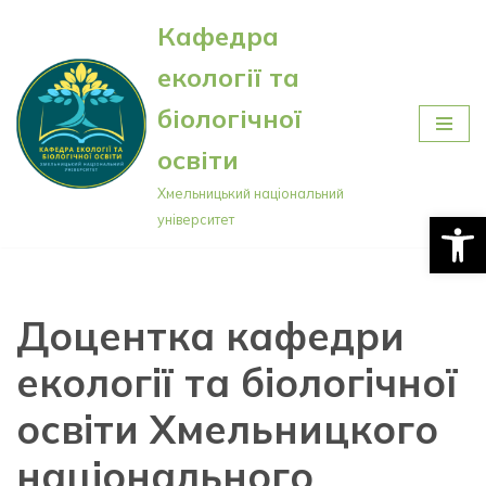
Кафедра
Перейти
екології та
до
вмісту
біологічної
освіти
Хмельницький національний
Відкри
університет
Доцентка кафедри
екології та біологічної
освіти Хмельницкого
національного