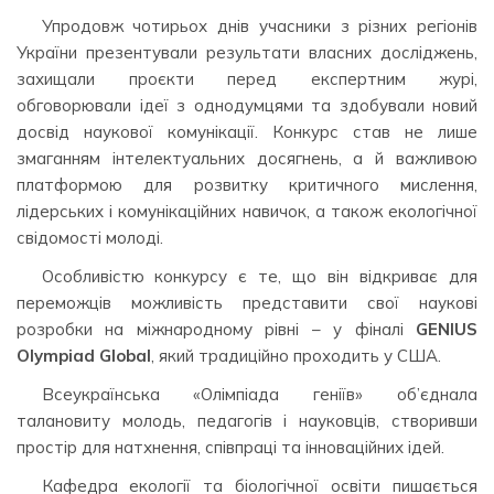
Упродовж чотирьох днів учасники з різних регіонів
України презентували результати власних досліджень,
захищали проєкти перед експертним журі,
обговорювали ідеї з однодумцями та здобували новий
досвід наукової комунікації. Конкурс став не лише
змаганням інтелектуальних досягнень, а й важливою
платформою для розвитку критичного мислення,
лідерських і комунікаційних навичок, а також екологічної
свідомості молоді.
Особливістю конкурсу є те, що він відкриває для
переможців можливість представити свої наукові
розробки на міжнародному рівні – у фіналі
GENIUS
Olympiad Global
, який традиційно проходить у США.
Всеукраїнська «Олімпіада геніїв» об’єднала
талановиту молодь, педагогів і науковців, створивши
простір для натхнення, співпраці та інноваційних ідей.
Кафедра екології та біологічної освіти пишається