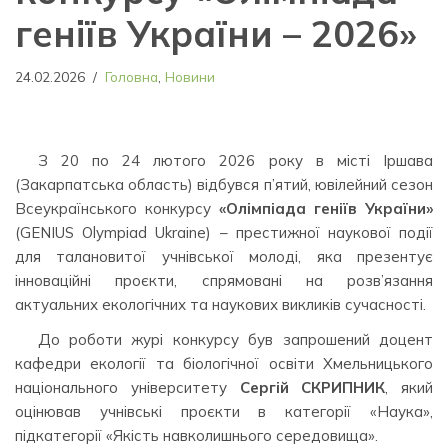
геніїв України – 2026»
24.02.2026
Головна
,
Новини
З 20 по 24 лютого 2026 року в місті Іршава
(Закарпатська область) відбувся п’ятий, ювілейний сезон
Всеукраїнського конкурсу
«Олімпіада геніїв України»
(GENIUS Olympiad Ukraine) – престижної наукової події
для талановитої учнівської молоді, яка презентує
інноваційні проєкти, спрямовані на розв’язання
актуальних екологічних та наукових викликів сучасності.
До роботи журі конкурсу був запрошений доцент
кафедри екології та біологічної освіти Хмельницького
національного університету
Сергій СКРИПНИК
, який
оцінював учнівські проєкти в категорії «Наука»,
підкатегорії «Якість навколишнього середовища».