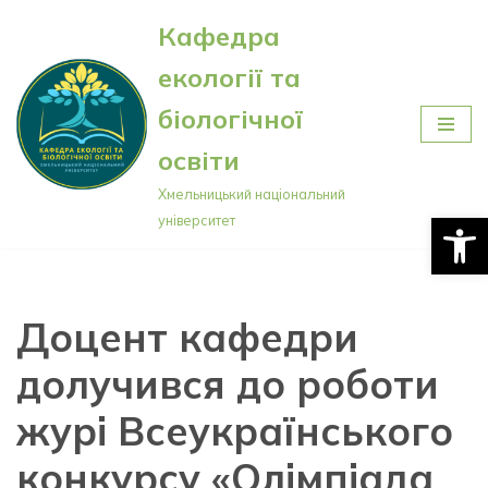
Кафедра
Перейти
екології та
до
вмісту
біологічної
освіти
Хмельницький національний
Відкри
університет
Доцент кафедри
долучився до роботи
журі Всеукраїнського
конкурсу «Олімпіада