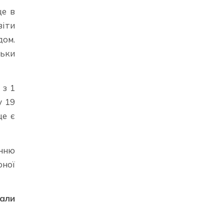
ще в
віти
дом.
льки
 з 1
у 19
ще є
енню
оної
али