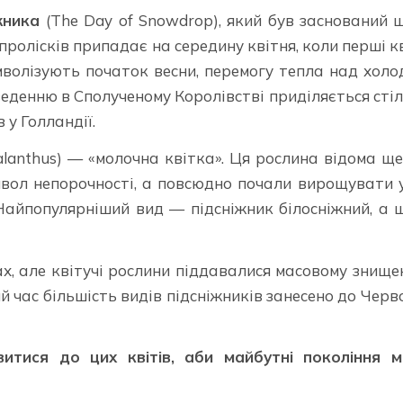
жника
(The Day of Snowdrop), який був заснований 
 пролісків припадає на середину квітня, коли перші к
имволізують початок весни, перемогу тепла над холо
еденню в Сполученому Королівстві приділяється сті
 у Голландії.
lanthus) — «молочна квітка». Ця рослина відома ще
имвол непорочності, а повсюдно почали вирощувати 
. Найпопулярніший вид — підсніжник білосніжний, а 
х, але квітучі рослини піддавалися масовому знищ
ий час більшість видів підсніжників занесено до Черв
итися до цих квітів, аби майбутні покоління м