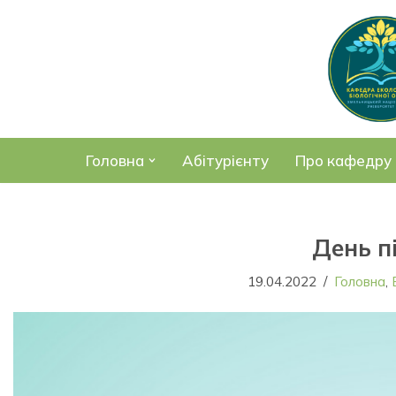
Перейти
до
вмісту
Головна
Абітурієнту
Про кафедру
День п
19.04.2022
Головна
,