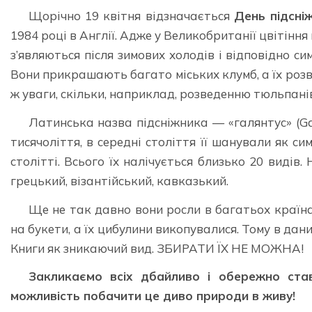
Щорічно 19 квітня відзначається
День підсні
1984 році в Англії. Адже у Великобританії цвітіння
з’являються після зимових холодів і відповідно с
Вони прикрашають багато міських клумб, а їх розв
ж уваги, скільки, наприклад, розведенню тюльпанів
Латинська назва підсніжника — «галянтус» (Ga
тисячоліття, в середні століття її шанували як с
столітті. Всього їх налічується близько 20 видів
грецький, візантійський, кавказький.
Ще не так давно вони росли в багатьох країна
на букети, а їх цибулини викопувалися. Тому в дан
Книги як зникаючий вид. ЗБИРАТИ ЇХ НЕ МОЖНА!
Закликаємо всіх дбайливо і обережно став
можливість побачити це диво природи в живу!