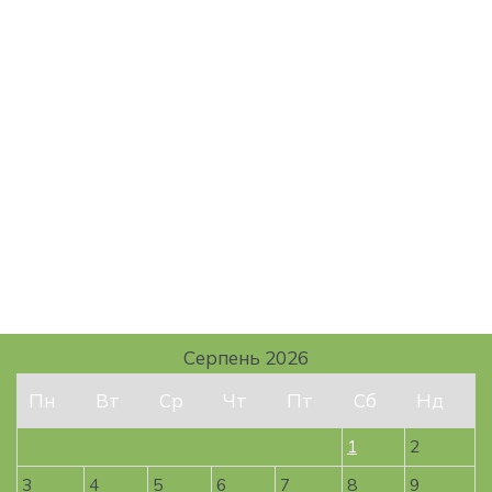
Серпень 2026
Пн
Вт
Ср
Чт
Пт
Сб
Нд
1
2
3
4
5
6
7
8
9