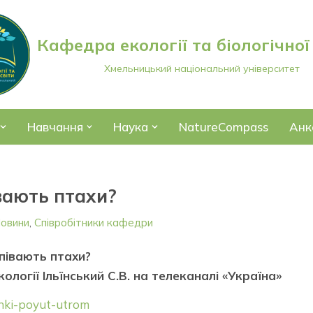
Кафедра екології та біологічної
Хмельницький національний університет
Навчання
Наука
NatureCompass
Анк
вають птахи?
овини
,
Співробітники кафедри
півають птахи?
ології Ільїнський С.В. на телеканалі «Україна»
chki-poyut-utrom