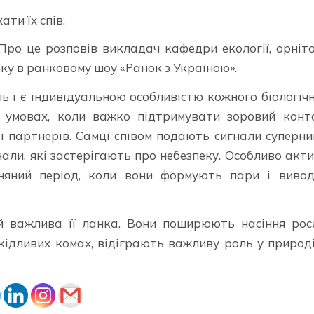
ти їх спів.
Про це розповів викладач кафедри екології, орніт
оку в ранковому шоу «Ранок з Україною».
ь і є індивідуальною особливістю кожного біологіч
 умовах, коли важко підтримувати зоровий конт
бі партнерів. Самці співом подають сигнали суперн
нали, які застерігають про небезпеку. Особливо акт
сняний період, коли вони формують пари і виво
й важлива її ланка. Вони поширюють насіння рос
ідливих комах, відіграють важливу роль у природ