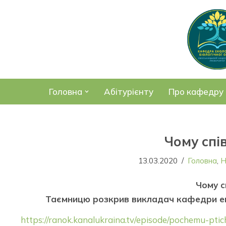
Перейти
до
вмісту
Головна
Абітурієнту
Про кафедру
Чому спі
13.03.2020
Головна
,
Н
Чому с
Таємницю розкрив викладач кафедри
ек
https://ranok.kanalukraina.tv/episode/pochemu-pti