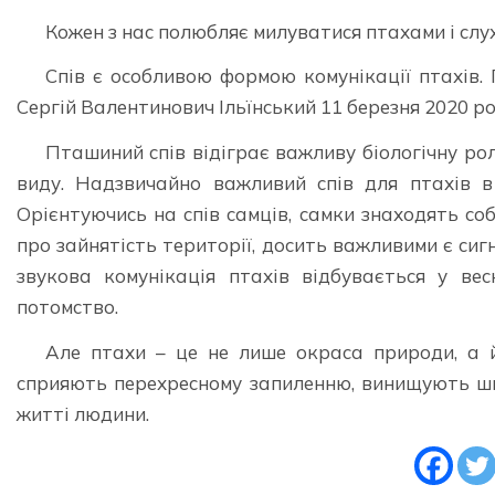
Кожен з нас полюбляє милуватися птахами і слуха
Спів є особливою формою комунікації птахів. 
Сергій Валентинович Ільїнський 11 березня 2020 р
Пташиний спів відіграє важливу біологічну рол
виду. Надзвичайно важливий спів для птахів в
Орієнтуючись на спів самців, самки знаходять со
про зайнятість території, досить важливими є сиг
звукова комунікація птахів відбувається у ве
потомство.
Але птахи – це не лише окраса природи, а 
сприяють перехресному запиленню, винищують шк
житті людини.