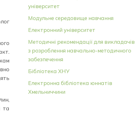
університет
Модульне середовище навчання
олог
Електронний університет
Методичні рекомендації для викладачів
ного
з розроблення навчально-методичного
акт.
забезпечення
икам
ивно
Бібліотека ХНУ
дять
Електронна бібліотека юннатів
Хмельниччини
лин,
і та