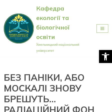
Кафедра
Перейти
екології та
до
вмісту
біологічної
освіти
Хмельницький національний
Відкри
університет
БЕЗ ПАНІКИ, АБО
МОСКАЛІ ЗНОВУ
БРЕШУТЬ…
РАДІАЦІЙНИЙ ФОН