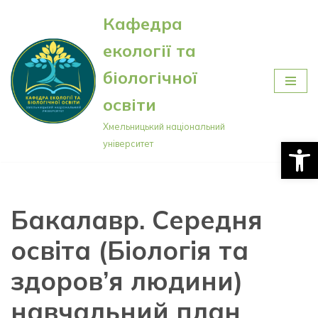
Кафедра
Перейти
екології та
до
вмісту
біологічної
освіти
Хмельницький національний
Відкри
університет
Бакалавр. Середня
освіта (Біологія та
здоров’я людини)
навчальний план