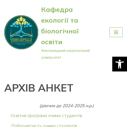
Кафедра
Перейти
екології та
до
вмісту
біологічної
освіти
Хмельницький національний
Відкри
університет
АРХІВ АНКЕТ
(діючих до 2024-2025 н.р.)
Освітня програма очима студентів
Доброчесність очима студентів