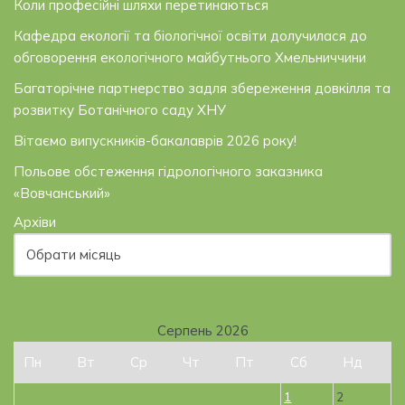
Коли професійні шляхи перетинаються
Кафедра екології та біологічної освіти долучилася до
обговорення екологічного майбутнього Хмельниччини
Багаторічне партнерство задля збереження довкілля та
розвитку Ботанічного саду ХНУ
Вітаємо випускників-бакалаврів 2026 року!
Польове обстеження гідрологічного заказника
«Вовчанський»
Архіви
Серпень 2026
Пн
Вт
Ср
Чт
Пт
Сб
Нд
1
2