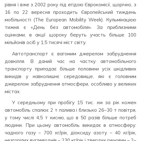
рівня і вже з 2002 року під егідою Єврокомісії, щорічно, з
16 по 22 вересня проходить Європейський тиждень
мобільності (The European Mobility Week). Кульмінацією
тижня є «День без автомобіля». За приблизними
оцінками, в акції щороку беруть участь більше 100
мільйонів осіб у 1,5 тисячі міст світу.
Автотранспорт є вагомим джерелом забруднення
довкілля. В даний час на частку автомобільного
транспорту припадає більше половини усіх шкідливих
викидів у навколишнє середовище, які є головним
джерелом забруднення атмосфери, особливо у великих
містах.
У середньому при пробігу 15 тис. км за рік кожен
автомобіль спалює 2 т палива і близько 26–30 т повітря,
у тому числі 4,5 т кисню, що в 50 разів більше потреб
людини. При цьому автомобіль викидає в атмосферу:
чадного газу – 700 кг/рік, діоксиду азоту – 40 кг/рік,
незгорілих вуглеводнів – 230 кг/рік і твердих речовин – 2–