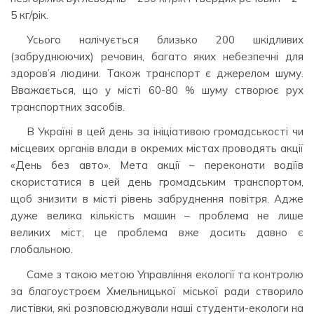
5 кг/рік.
Усього налічується близько 200 шкідливих
(забруднюючих) речовин, багато яких небезпечні для
здоров’я людини. Також транспорт є джерелом шуму.
Вважається, що у місті 60-80 % шуму створює рух
транспортних засобів.
В Україні в цей день за ініціативою громадськості чи
місцевих органів влади в окремих містах проводять акції
«День без авто». Мета акції – переконати водіїв
скористатися в цей день громадським транспортом,
щоб знизити в місті рівень забруднення повітря. Адже
дуже велика кількість машин – проблема не лише
великих міст, це проблема вже досить давно є
глобальною.
Саме з такою метою Управління екології та контролю
за благоустроєм Хмельницької міської ради створило
листівки, які розповсюджували наші студенти-екологи на