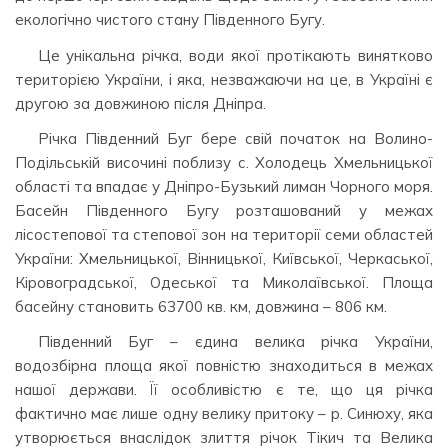
екологічно чистого стану Південного Бугу.
Це унікальна річка, води якої протікають винятково
територією України, і яка, незважаючи на це, в Україні є
другою за довжиною після Дніпра.
Річка Південний Буг бере свій початок на Волино-
Подільській височині поблизу с. Холодець Хмельницької
області та впадає у Дніпро-Бузький лиман Чорного моря.
Басейн Південного Бугу розташований у межах
лісостепової та степової зон на території семи областей
України: Хмельницької, Вінницької, Київської, Черкаської,
Кіровоградської, Одеської та Миколаївської. Площа
басейну становить 63700 кв. км, довжина – 806 км.
Південний Буг – єдина велика річка України,
водозбірна площа якої повністю знаходиться в межах
нашої держави. Її особливістю є те, що ця річка
фактично має лише одну велику притоку – р. Синюху, яка
утворюється внаслідок злиття річок Тікич та Велика