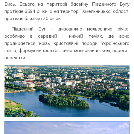
Вись. Всього на території басейну Південного Бугу
протікає 6594 річки, а на території Хмельницької області
протікає близько 20 річок.
Південний Буг – дивовижно мальовнича річка,
особливо в середній і нижній течіях, де вона
продирається крізь кристалічні породи Українського
щита, формуючи фантастично мальовничі скелі, пороги і
перекати.