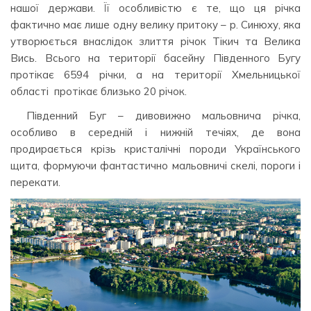
нашої держави. Її особливістю є те, що ця річка
фактично має лише одну велику притоку – р. Синюху, яка
утворюється внаслідок злиття річок Тікич та Велика
Вись. Всього на території басейну Південного Бугу
протікає 6594 річки, а на території Хмельницької
області протікає близько 20 річок.
Південний Буг – дивовижно мальовнича річка,
особливо в середній і нижній течіях, де вона
продирається крізь кристалічні породи Українського
щита, формуючи фантастично мальовничі скелі, пороги і
перекати.