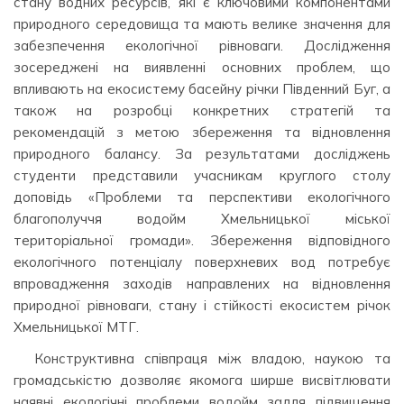
стану водних ресурсів, які є ключовими компонентами
природного середовища та мають велике значення для
забезпечення екологічної рівноваги. Дослідження
зосереджені на виявленні основних проблем, що
впливають на екосистему басейну річки Південний Буг, а
також на розробці конкретних стратегій та
рекомендацій з метою збереження та відновлення
природного балансу. За результатами досліджень
студенти представили учасникам круглого столу
доповідь «Проблеми та перспективи екологічного
благополуччя водойм Хмельницької міської
територіальної громади». Збереження відповідного
екологічного потенціалу поверхневих вод потребує
впровадження заходів направлених на відновлення
природної рівноваги, стану і стійкості екосистем річок
Хмельницької МТГ.
Конструктивна співпраця між владою, наукою та
громадськістю дозволяє якомога ширше висвітлювати
наявні екологічні проблеми водойм задля підвищення