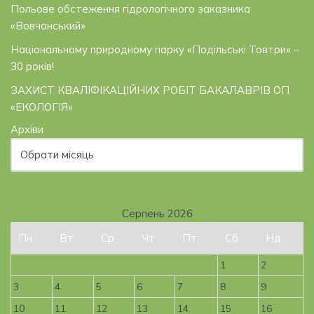
Польове обстеження гідрологічного заказника
«Вовчанський»
Національному природному парку «Подільські Товтри» –
30 років!
ЗАХИСТ КВАЛІФІКАЦІЙНИХ РОБІТ БАКАЛАВРІВ ОП
«ЕКОЛОГІЯ»
Архіви
Серпень 2026
Пн
Вт
Ср
Чт
Пт
Сб
Нд
1
2
3
4
5
6
7
8
9
10
11
12
13
14
15
16