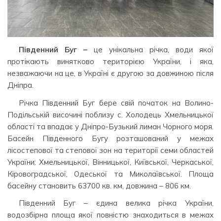
Південний Буг –
це унікальна річка, води якої
протікають винятково територією України, і яка,
незважаючи на це, в Україні є другою за довжиною після
Дніпра.
Річка Південний Буг бере свій початок на Волино-
Подільській височині поблизу с. Холодець Хмельницької
області та впадає у Дніпро-Бузький лиман Чорного моря.
Басейн Південного Бугу розташований у межах
лісостепової та степової зон на території семи областей
України: Хмельницької, Вінницької, Київської, Черкаської,
Кіровоградської, Одеської та Миколаївської. Площа
басейну становить 63700 кв. км, довжина – 806 км.
Південний Буг – єдина велика річка України,
водозбірна площа якої повністю знаходиться в межах