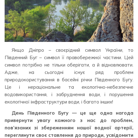
Якщо Дніпро – своєрідний символ України, то
Південний Буг – символ її правобережної частини. Цей
символ потрібно не тільки оберігати, а й відновлювати.
Адже, на сьогодні існує ряд проблем
природокористування в басейні річки Південного Бугу.
Це і нераціональне та екологічно-небезпечне
водовикористання, і забруднення води, і порушення
екологічної інфраструктури води, і багато інших!
День Південного Бугу — це ще одна нагода
привернути увагу кожного з нас до проблем,
пов’язаних зі збереженням нашої водної артерії,
переглянути своє ставлення до природи, усвідомити