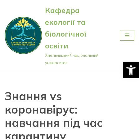
Кафедра
Перейти
екології та
до
вмісту
біологічної
освіти
Хмельницький національний
Відкри
університет
Знання vs
коронавірус:
навчання під час
карантину