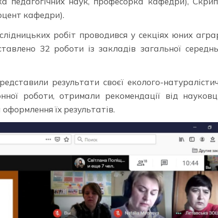
ка педагогічних наук, професорка кафедри), Скри
оцент кафедри).
лідницьких робіт проводився у секціях юних аграр
ставлено 32 роботи із закладів загальної середнь
редставили результати своєї еколого-натуралістич
нної роботи, отримали рекомендації від науковц
 оформлення їх результатів.