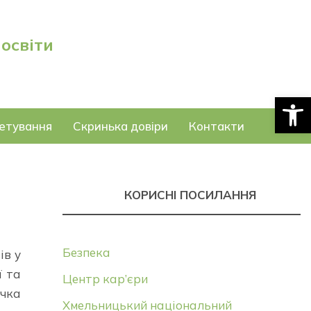
 освіти
Відкри
етування
Скринька довіри
Контакти
КОРИСНІ ПОСИЛАННЯ
Безпека
ів у
ї та
Центр кар’єри
ачка
Хмельницький національний