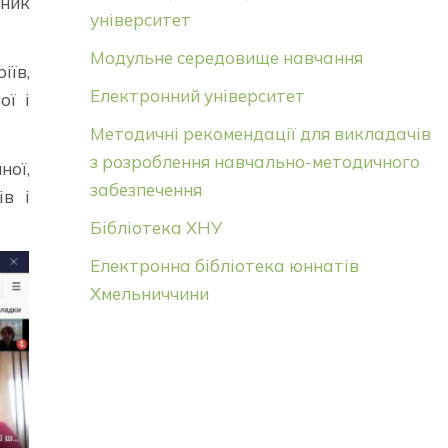
пник
університет
Модульне середовище навчання
іїв,
Електронний університет
ої і
Методичні рекомендації для викладачів
з розроблення навчально-методичного
ної,
забезпечення
ів і
Бібліотека ХНУ
Електронна бібліотека юннатів
Хмельниччини