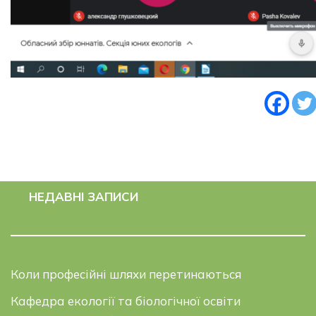
НЕДАВНІ ЗАПИСИ
Коли професійні шляхи перетинаються
Кафедра екології та біологічної освіти