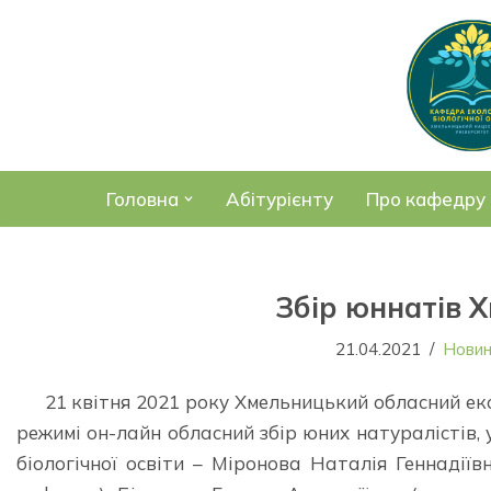
Перейти
до
вмісту
Головна
Абітурієнту
Про кафедру
Збір юннатів 
21.04.2021
Нови
21 квітня 2021 року Хмельницький обласний еко
режимі он-лайн обласний збір юних натуралістів, 
біологічної освіти – Міронова Наталія Геннадіїв