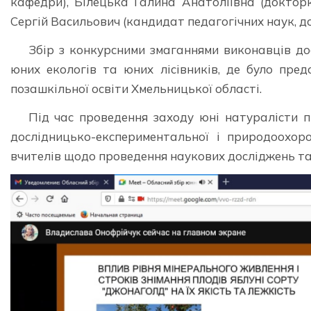
кафедри), Білецька Галина Анатоліївна (доктор
Сергій Васильович (кандидат педагогічних наук, д
Збір з конкурсними змаганнями виконавців дос
юних екологів та юних лісівників, де було пред
позашкільної освіти Хмельницької області.
Під час проведення заходу юні натуралісти п
дослідницько-експериментальної і природоохоро
вчителів щодо проведення наукових досліджень та