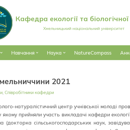
Кафедра екології та біологічної
Хмельницький національний університет
Навчання
Наука
NatureCompass
Анк
Хмельниччини 2021
ни
,
Співробітники кафедри
лого-натуралістичний центр учнівської молоді пров
у якому прийняли участь викладачі кафедри екологі
на (докторка сільськогосподарських наук, завідув