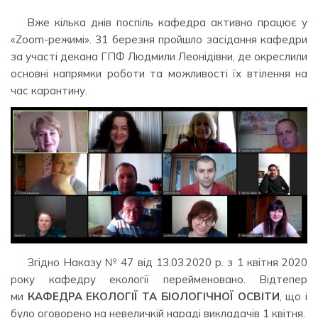
Вже кілька днів поспіль кафедра активно працює у
«Zoom-режимі». 31 березня пройшло засідання кафедри
за участі декана ГПФ Людмили Леонідівни, де окреслили
основні напрямки роботи та можливості їх втілення на
час карантину.
Згідно Наказу № 47 від 13.03.2020 р. з 1 квітня 2020
року кафедру екології перейменовано. Відтепер
ми
КАФЕДРА ЕКОЛОГІЇ ТА БІОЛОГІЧНОЇ ОСВІТИ
, що і
було оговорено на невеличкій нараді викладачів 1 квітня.