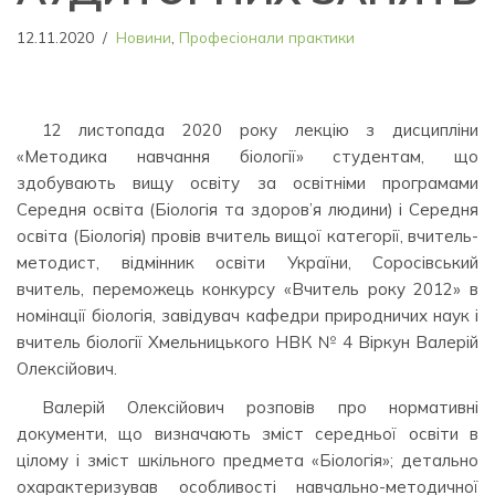
12.11.2020
Новини
,
Професіонали практики
12 листопада 2020 року лекцію з дисципліни
«Методика навчання біології» студентам, що
здобувають вищу освіту за освітніми програмами
Середня освіта (Біологія та здоров’я людини) і Середня
освіта (Біологія) провів вчитель вищої категорії, вчитель-
методист, відмінник освіти України, Соросівський
вчитель, переможець конкурсу «Вчитель року 2012» в
номінації біологія, завідувач кафедри природничих наук і
вчитель біології Хмельницького НВК № 4 Віркун Валерій
Олексійович.
Валерій Олексійович розповів про нормативні
документи, що визначають зміст середньої освіти в
цілому і зміст шкільного предмета «Біологія»; детально
охарактеризував особливості навчально-методичної