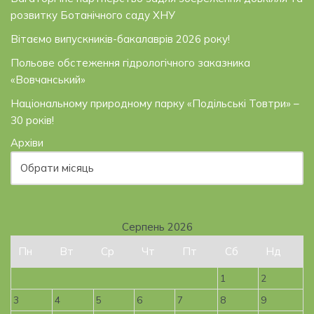
розвитку Ботанічного саду ХНУ
Вітаємо випускників-бакалаврів 2026 року!
Польове обстеження гідрологічного заказника
«Вовчанський»
Національному природному парку «Подільські Товтри» –
30 років!
Архіви
Серпень 2026
Пн
Вт
Ср
Чт
Пт
Сб
Нд
1
2
3
4
5
6
7
8
9