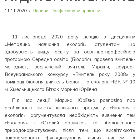
11.11.2020
Новини
,
Професіонали практики
11 листопада 2020 року лекцію з дисципліни
«Методика навчання екології» студентам, що
здобувають вищу освіту за освітньо-професійною
програмою Середня освіта (Біологія), провела вчитель-
методист, заслужений вчитель України, лауреат
Всеукраїнського конкурсу «Вчитель року 2008» у
номінації біологія, вчитель біології та екології НВК № 10
м. Хмельницького Бітюк Марина Юріївна.
Під час лекції Марина Юріївна розповіла про
особливості змісту шкільного предмету «Біологія і
екологія», аргументувала необхідність вивчення тем
«Екологія» і «Сталий розвиток та збалансоване
природокористування» після тем, що висвітлюють
закономірності функціонування живих систем, їх