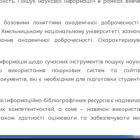
ність. Пошук наукової інформації» в рамках вивч
 базовими поняттями академічної доброчесності
 Хмельницькому національному університеті, зазна
мання академічної доброчесності. Охарактеризу
інформація щодо сучасних інструментів пошуку наук
до використання пошукових систем та сайті
кументів, які є необхідним для підготовки студен
зі інформаційно-бібліографічних ресурсів є надзвич
их компетентностей, а саме – навичок використ
 також здатності оцінювати та забезпечувати як