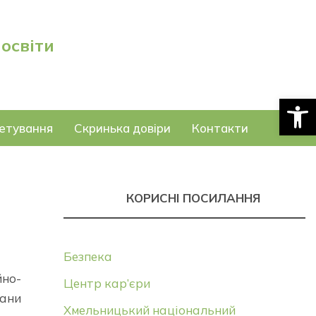
 освіти
Відкри
етування
Скринька довіри
Контакти
КОРИСНІ ПОСИЛАННЯ
Безпека
но-
Центр кар’єри
сани
Хмельницький національний