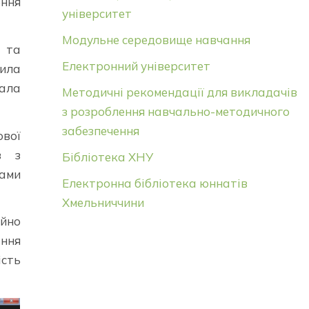
ення
університет
Модульне середовище навчання
 та
Електронний університет
чила
вала
Методичні рекомендації для викладачів
з розроблення навчально-методичного
забезпечення
ової
в з
Бібліотека ХНУ
тами
Електронна бібліотека юннатів
Хмельниччини
айно
ання
ість