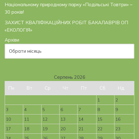
Національному природному парку «Подільські Товтри» –
30 років!
ЗАХИСТ КВАЛІФІКАЦІЙНИХ РОБІТ БАКАЛАВРІВ ОП
«ЕКОЛОГІЯ»
Архіви
Серпень 2026
Пн
Вт
Ср
Чт
Пт
Сб
Нд
1
2
3
4
5
6
7
8
9
10
11
12
13
14
15
16
17
18
19
20
21
22
23
24
25
26
27
28
29
30