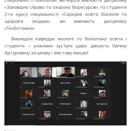
спеціальності «Екологія», які наразі вивчають дисципліну
«Заповідна справа та охорона біоресурсів» та студенти
2-го курсу спеціальності «Середня освіта (Біологія та
здоров’я людини», які вивчають дисципліну
«Геоботаніка».
Викладачі кафедри екології та біологічної освіти і
студенти – учасники зустрічі щиро дякують Євгену
Артуровичу за цікаву і змістову лекцію!