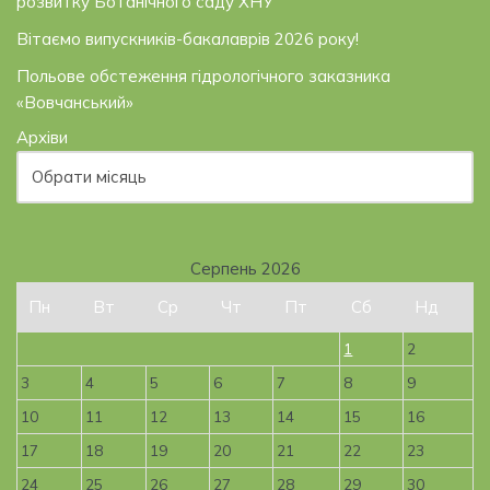
розвитку Ботанічного саду ХНУ
Вітаємо випускників-бакалаврів 2026 року!
Польове обстеження гідрологічного заказника
«Вовчанський»
Архіви
Серпень 2026
Пн
Вт
Ср
Чт
Пт
Сб
Нд
1
2
3
4
5
6
7
8
9
10
11
12
13
14
15
16
17
18
19
20
21
22
23
24
25
26
27
28
29
30