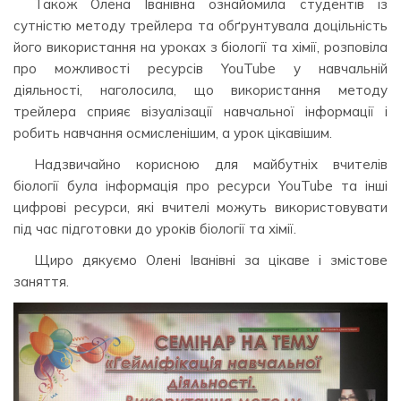
Також Олена Іванівна ознайомила студентів із
сутністю методу трейлера та обґрунтувала доцільність
його використання на уроках з біології та хімії, розповіла
про можливості ресурсів YouTube у навчальній
діяльності, наголосила, що використання методу
трейлера сприяє візуалізації навчальної інформації і
робить навчання осмисленішим, а урок цікавішим.
Надзвичайно корисною для майбутніх вчителів
біології була інформація про ресурси YouTube та інші
цифрові ресурси, які вчителі можуть використовувати
під час підготовки до уроків біології та хімії.
Щиро дякуємо Олені Іванівні за цікаве і змістове
заняття.