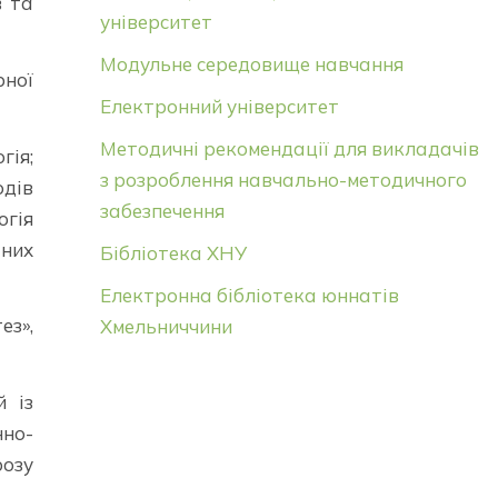
в та
університет
Модульне середовище навчання
рної
Електронний університет
Методичні рекомендації для викладачів
гія;
з розроблення навчально-методичного
одів
забезпечення
огія
тних
Бібліотека ХНУ
Електронна бібліотека юннатів
ез»,
Хмельниччини
й із
нно-
розу