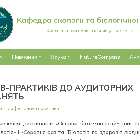
Кафедра екології та біологічної
Хмельницький національний університет
Навчання
Наука
NatureCompass
Анк
В-ПРАКТИКІВ ДО АУДИТОРНИХ
АНЯТЬ
и
,
Професіонали практики
вчення дисципліни «Основи біотехнологій» (викл
огія» і «Середня освіта (Біологія та здоров’я людин