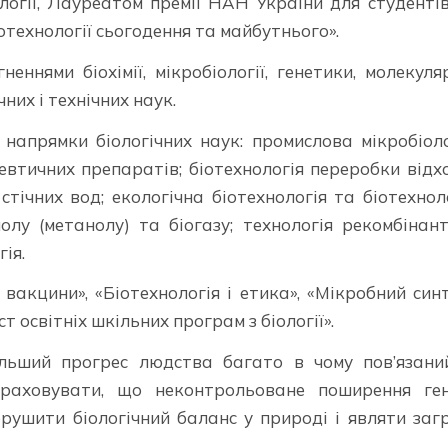
логії, Лауреатом премії НАН України для студенті
іотехнології сьогодення та майбутнього».
еннями біохімії, мікробіології, генетики, молекуля
ічних і технічних наук.
напрямки біологічних наук: промислова мікробіоло
втичних препаратів; біотехнологія переробки відх
тічних вод; екологічна біотехнологія та біотехнол
олу (метанолу) та біогазу; технологія рекомбінан
ія.
вакцини», «Біотехнологія і етика», «Мікробний синт
т освітніх шкільних програм з біології».
альший прогрес людства багато в чому пов’язани
 враховувати, що неконтрольоване поширення ге
рушити біологічний баланс у природі і являти заг