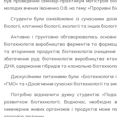
був проведений семінар-практикум магістром біо
молодих вчених Іваненко О.В. на тему: «Проривні б
Студенти були ознайомлені із сучасними досягн
біології, клітинної біології, екології та інших біолог
Активно і ґрунтовно обговорювались основні 
біотехнологія виробництва ферментів та фармаце
та вторинних продуктів; біотехнологія очищення с
збагачення руд; біотехнологія виробництва етан
ДНК, одержання гібридів та клональна біотехнолог
Дискусійними питаннями були: «Біотехнологія і 
«ГМО» та «Досягнення сучасної біотехнології та зміс
Потрібно відзначити думку студентів: «Под
розвитком біотехнології. Водночас, необхідно
інженерних живих організмів і продуктів може по
здоров’ю людини»…