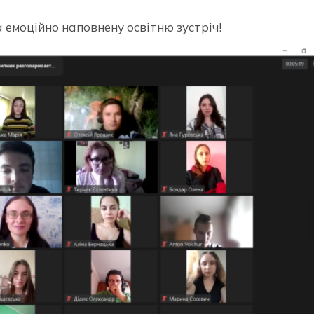
 емоційно наповнену освітню зустріч!