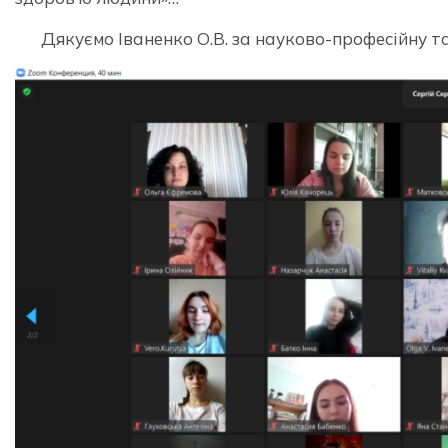
Дякуємо Іваненко О.В. за науково-професійну та