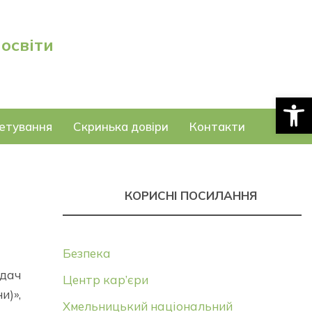
 освіти
Відкри
етування
Скринька довіри
Контакти
КОРИСНІ ПОСИЛАННЯ
Безпека
адач
Центр кар’єри
и)»,
Хмельницький національний